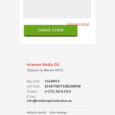
tühjenda väljad
Internet Media OÜ
Tööstuse 5a, Rakvere 44311
Reg. kood:
11644924
LHV Pank:
EE447700771001040958
Telefon:
(+372) 5624 1924
E-Post:
info@veebimajutuskeskus.ee
Helista meile:
Liitu meiega: